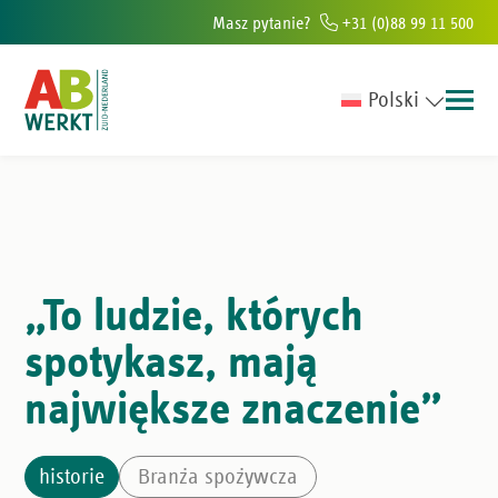
Masz pytanie?
+31 (0)88 99 11 500
Polski
r w południowej Holandii
Ponad 6000 osób rocznie pomagamy znaleźć
„To ludzie, których
spotykasz, mają
największe znaczenie”
historie
Branża spożywcza