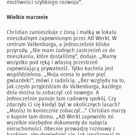
możliwości szybkiego rozwoju”.
Wielkie marzenie
Christian zamieszkuje z żoną i matką w lokalu
mieszkalnym zapewnionym przez AB Werkt. W
centrum Valkenburga, a jednocześnie blisko
przyrody. „Nie mam żadnych zastrzeżeń co do
mieszkania, które dostaliśmy”, dodaje. „Mamy
wszystko pod ręką i własną przestrzeń
zapewniającą prywatność. Tylko kuchnia jest
współdzielona. „Moja ocena to pełne pięć
gwiazdek!”, mówi z radością. „Bez względu na to,
jak często przyjeżdżam do Valkenburga, każdego
dnia można tu zobaczyć coś nowego. A
jednocześnie panuje tam cudowny spokój. Czy
zdarzyło Ci się kiedyś być w okolicznych lasach?
„Musisz to koniecznie zobaczyć…” Christian marzy
o kupnie tam domu. „AB Werkt zapewniło mi
wszelkie niezbędne dokumenty do nabycia
nieruchomości. Obecnie prowadzę rozmowy z
bankiem, aby dowiedzieć się, jak zrealizować to