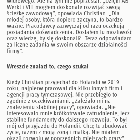
widłowego. Ale na tym nie poprzestał. „Dzięki AB
Werkt i VLL mogłem doskonale rozwijać swoją
ścieżkę zawodową”, opowiada Christian. „Dla
młodej osoby, która dopiero zaczyna, to bardzo
ważne. Pracodawcy zazwyczaj od razu oczekują
posiadania doświadczenia. Dostałem tu możliwość
oraz wiedzę, by się doskonalić. Teraz odpowiadam
za liczne zadania w swoim obszarze działalności
firmy”.
Wreszcie znalazł to, czego szukał
Kiedy Christian przyjechał do Holandii w 2019
roku, najpierw pracował dla kilku innych firm i
agencji pracy tymczasowej. Nie przebiegło to
zgodnie z oczekiwaniami. „Zależało mi na
znalezieniu stabilnej pracy”, opowiada. „Nie
interesowało mnie krótkotrwałe zatrudnienie, lecz
stabilne fundamenty do dalszego rozwoju. To był
mój cel przyjazdu do Holandii. Chcę tu zbudować
życie, razem z moją żoną i matką. Nie miałem
okazji rozwoju w poprzednich miejscach pracy”.