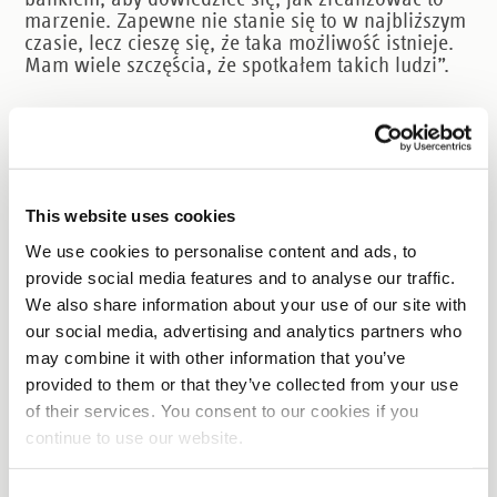
marzenie. Zapewne nie stanie się to w najbliższym
czasie, lecz cieszę się, że taka możliwość istnieje.
Mam wiele szczęścia, że spotkałem takich ludzi”.
Najważniejsi są ludzie
Zdaniem Christiana, rola relacji międzyludzkich
jest często niedoceniana. „Wszystko zależy od
This website uses cookies
ludzi, których spotykasz”, mówi. „I w jaki sposób
nawiązujesz i pielęgnujesz te relacje. Wszystkie
We use cookies to personalise content and ads, to
doświadczenia, które zdobyłem w Niderlandach,
provide social media features and to analyse our traffic.
nauczyły mnie, że 90 procent sukcesu zależy od
We also share information about your use of our site with
ludzi, których masz wokół siebie”.
our social media, advertising and analytics partners who
may combine it with other information that you’ve
provided to them or that they’ve collected from your use
of their services. You consent to our cookies if you
Podobne oferty pracy
continue to use our website.