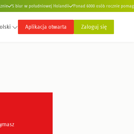
znie
5 biur w południowej Holandii
Ponad 6000 osób rocznie pomag
olski
Aplikacja otwarta
Zaloguj się
znie
Ponad 50 lat doświadczenia
93% naszych klientów nas poleca