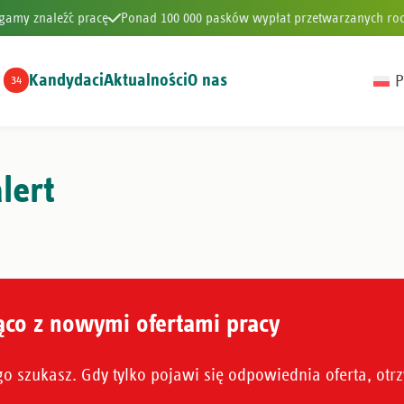
gamy znaleźć pracę
Ponad 100 000 pasków wypłat przetwarzanych roc
Kandydaci
Aktualności
O nas
P
34
gamy znaleźć pracę
Ponad 100 000 pasków wypłat przetwarzanych roc
lert