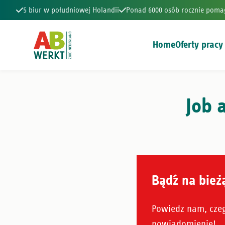
5 biur w południowej Holandii
Ponad 6000 osób rocznie poma
Home
Oferty pracy
5 biur w południowej Holandii
Ponad 6000 osób rocznie poma
Job a