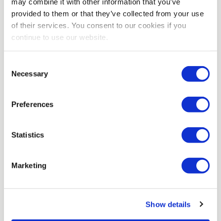
may combine it with other information that you’ve
provided to them or that they’ve collected from your use
of their services. You consent to our cookies if you
continue to use our website.
Podobne oferty pracy
Consent
Necessary
Selection
Preferences
Statistics
Chcesz utworzyć alert o
ofertach pracy?
Marketing
Zapisz się
Show details