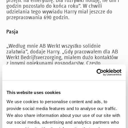
przejść na emeryturę. Dla rozrywki notuję, ile dni i
godzin pozostało do końca roku”. W chwili
udzielania tego wywiadu Harry miał jeszcze do
przepracowania 690 godzin.
Pasja
„Według mnie AB Werkt wszystko solidnie
załatwia”, dodaje Harry. „Gdy pracowałem dla AB
Werkt Bedrijfsverzorging, miałem dużo kontaktów
z innymi opiekunami gospodarstw. Często
dzieliliśmy się swoimi doświadczeniami, co było
bardzo wartościowe. Wciąż chętnie pracuję w tym
sektorze i nie chciałbym wykonywać innej pracy.
Sam nie dorastałem z komputerami i
automatyzacją w gospodarstwie trzody chlewnej.
This website uses cookies
W tym zakresie w ostatnich latach wiele się
We use cookies to personalise content and ads, to
nauczyłem. Cieszę się, że AB Werkt daje mi
provide social media features and to analyse our traffic.
możliwość wykonywania tego pięknego zawodu aż
do przejścia na emeryturę. Praca fizyczna bywa
We also share information about your use of our site with
męcząca, lecz wciąż ją kocham. A dokładniej:
our social media, advertising and analytics partners who
hobby, które wymknęło się spod kontroli”.