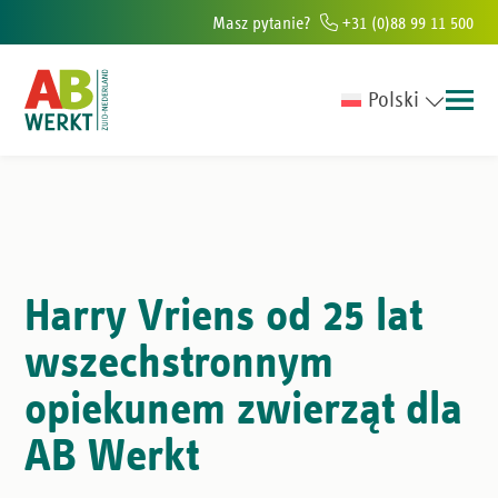
Masz pytanie?
+31 (0)88 99 11 500
Polski
ur w południowej Holandii
Ponad 6000 osób rocznie pomagamy znaleź
Harry Vriens od 25 lat
wszechstronnym
opiekunem zwierząt dla
AB Werkt