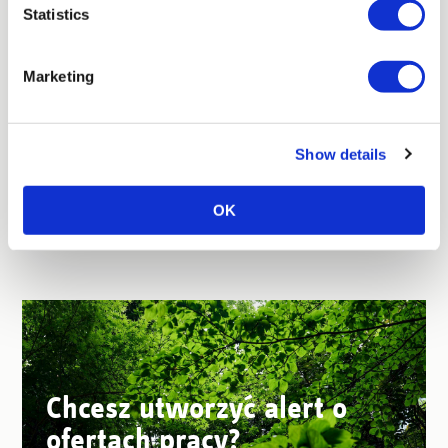
Statistics
Marketing
Show details
Więcej ofert pracy
OK
Chcesz utworzyć alert o
ofertach pracy?