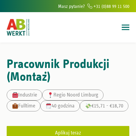
Masz pytanie?
+31 (0)88 99 11 500
ur w południowej Holandii
Ponad 6000 osób rocznie pomagamy znaleź
Pracownik Produkcji
(Montaż)
Industrie
Regio Noord Limburg
Fulltime
40 godzina
€15,71 - €18,70
Aplikuj teraz