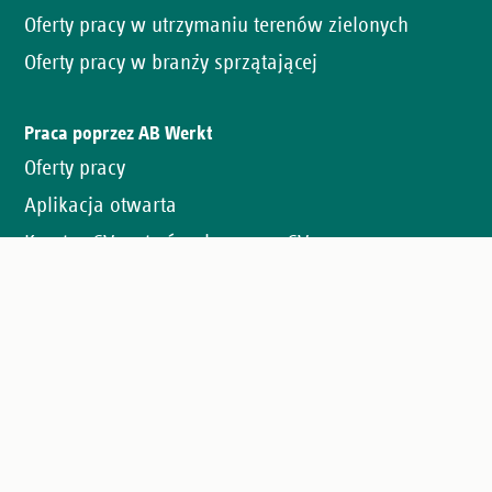
Oferty pracy w utrzymaniu terenów zielonych
Oferty pracy w branży sprzątającej
Praca poprzez AB Werkt
Oferty pracy
Aplikacja otwarta
Kreator CV – stwórz darmowe CV
Job alert
Kontakt
Oświadczenie o ochronie prywatności
Cookies