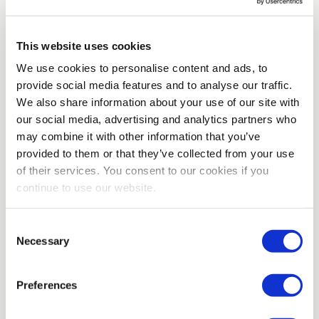
Procedura rekrutacyjna
This website uses cookies
We use cookies to personalise content and ads, to
provide social media features and to analyse our traffic.
We also share information about your use of our site with
our social media, advertising and analytics partners who
may combine it with other information that you’ve
provided to them or that they’ve collected from your use
of their services. You consent to our cookies if you
Znalazłeś(-aś) odpowiednia
continue to use our website.
oferte pracy
Znalazłeś(-aś) ofertę pracy, która Ci
Consent
odpowiada — super! Na tej stronie
Necessary
Selection
możesz aplikować, korzystając z
formularza powyżej.
Preferences