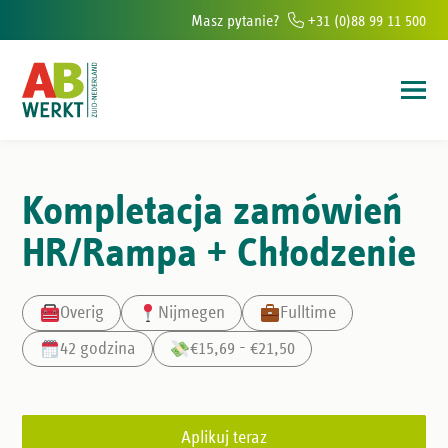
Masz pytanie?
+31 (0)88 99 11 500
ur w południowej Holandii
Ponad 6000 osób rocznie pomagamy znaleź
Kompletacja zamówień
HR/Rampa + Chłodzenie
Overig
Nijmegen
Fulltime
42 godzina
€15,69 - €21,50
Aplikuj teraz