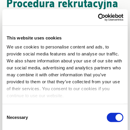
Procedura rekrutacyjna
This website uses cookies
We use cookies to personalise content and ads, to
provide social media features and to analyse our traffic.
We also share information about your use of our site with
Znalazłeś(-aś) odpowiednia
our social media, advertising and analytics partners who
oferte pracy
may combine it with other information that you’ve
provided to them or that they’ve collected from your use
Znalazłeś(-aś) ofertę pracy, która Ci
odpowiada — super! Na tej stronie
of their services. You consent to our cookies if you
możesz aplikować, korzystając z
continue to use our website.
formularza powyżej.
Consent
Necessary
Selection