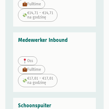
Fulltime
€14,71 – €14,71
na godzinę
Medewerker Inbound
Oss
Fulltime
€17,01 – €17,01
na godzinę
Schoonspuiter