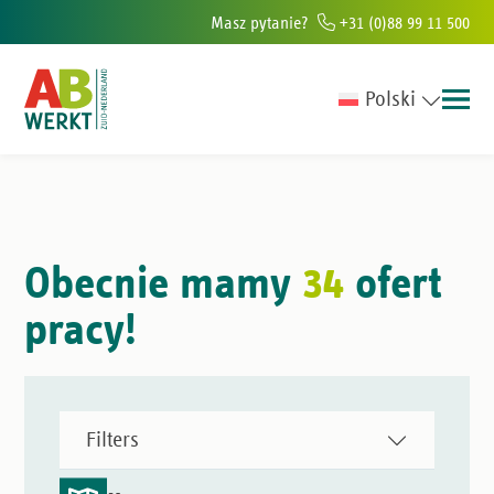
Masz pytanie?
+31 (0)88 99 11 500
Polski
 w południowej Holandii
Ponad 6000 osób rocznie pomagamy znaleźć 
Obecnie mamy
34
ofert
pracy!
Filters