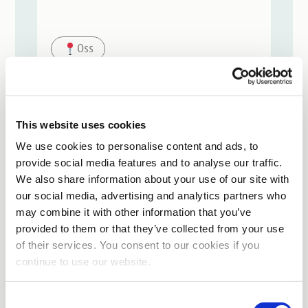
Oss
Fulltime
€16,64 – €16,64
na godzinę
This website uses cookies
We use cookies to personalise content and ads, to
provide social media features and to analyse our traffic.
We also share information about your use of our site with
our social media, advertising and analytics partners who
may combine it with other information that you’ve
Chcesz utworzyć alert
provided to them or that they’ve collected from your use
of their services. You consent to our cookies if you
o ofertach pracy?
continue to use our website.
Zapisz się
Consent