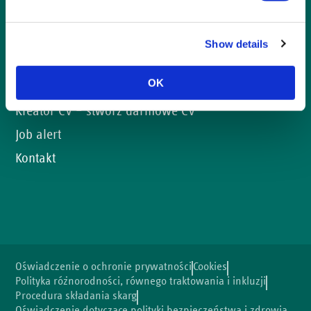
Praca poprzez AB Werkt
Show details
Oferty pracy
OK
Aplikacja otwarta
Kreator CV – stwórz darmowe CV
Job alert
Kontakt
Oświadczenie o ochronie prywatności
Cookies
Polityka różnorodności, równego traktowania i inkluzji
Procedura składania skarg
Oświadczenie dotyczące polityki bezpieczeństwa i zdrowia