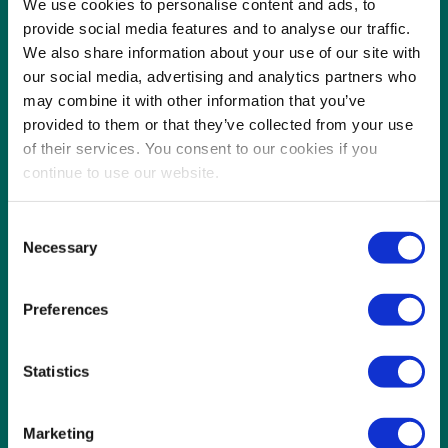
We use cookies to personalise content and ads, to
088 - 99 11 500
provide social media features and to analyse our traffic.
We also share information about your use of our site with
Mussenberg 5
our social media, advertising and analytics partners who
6049 GZ Herten-Roermond
may combine it with other information that you’ve
provided to them or that they’ve collected from your use
Postbus 1013
of their services. You consent to our cookies if you
6040 KA Roermond
continue to use our website.
Consent
Oferty pracy
Necessary
Selection
Oferty pracy w sektorze zwierzęcym
Oferty pracy w sektorze roślinnym
Preferences
Oferty pracy w przemyśle
Statistics
Oferty pracy w gospodarce odpadami
Oferty pracy w utrzymaniu terenów zielonych
Marketing
Oferty pracy w branży sprzątającej