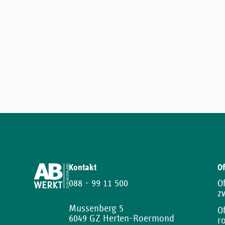
Kontakt
Of
088 - 99 11 500
O
z
Mussenberg 5
O
6049 GZ Herten-Roermond
r