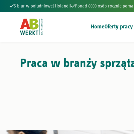
5 biur w południowej Holandii
Ponad 6000 osób rocznie poma
Home
Oferty pracy
5 biur w południowej Holandii
Ponad 6000 osób rocznie poma
Praca w branży sprząt