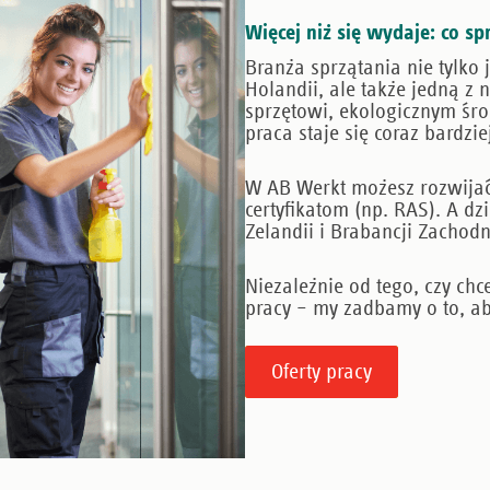
Więcej niż się wydaje: co sp
Branża sprzątania nie tylko
Holandii, ale także jedną z
sprzętowi, ekologicznym śr
praca staje się coraz bardziej
W AB Werkt możesz rozwijać
certyfikatom (np. RAS). A dz
Zelandii i Brabancji Zachodn
Niezależnie od tego, czy chc
pracy – my zadbamy o to, ab
Oferty pracy