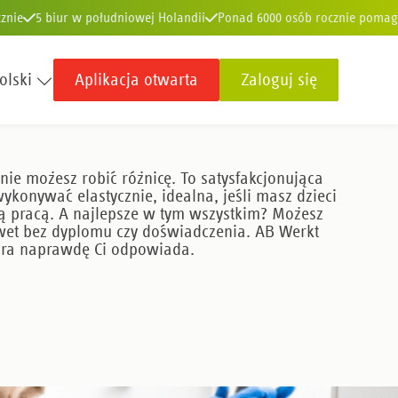
znie
5 biur w południowej Holandii
Ponad 6000 osób rocznie pomag
olski
Aplikacja otwarta
Zaloguj się
znie
Ponad 50 lat doświadczenia
93% naszych klientów nas poleca
nie możesz robić różnicę. To satysfakcjonująca
ykonywać elastycznie, idealna, jeśli masz dzieci
nną pracą. A najlepsze w tym wszystkim? Możesz
wet bez dyplomu czy doświadczenia. AB Werkt
tóra naprawdę Ci odpowiada.