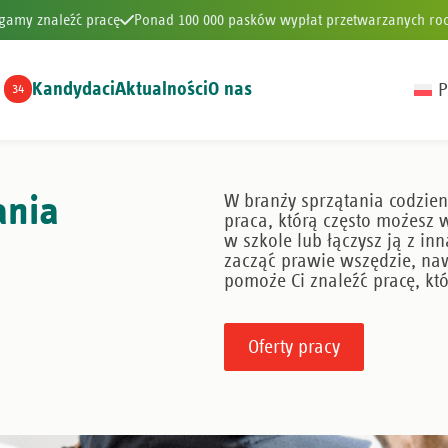
gamy znaleźć pracę
Ponad 100 000 pasków wypłat przetwarzanych roc
Kandydaci
Aktualności
O nas
P
34
gamy znaleźć pracę
Ponad 100 000 pasków wypłat przetwarzanych roc
ania
W branży sprzątania codzien
praca, którą często możesz w
w szkole lub łączysz ją z i
zacząć prawie wszędzie, na
pomoże Ci znaleźć pracę, k
Oferty pracy