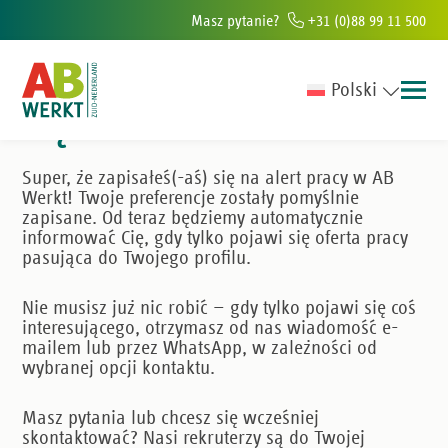
Masz pytanie?
+31 (0)88 99 11 500
Dziękujemy za zapisanie
Polski
się!
iur w południowej Holandii
Ponad 6000 osób rocznie pomagamy znale
Super, że zapisałeś(-aś) się na alert pracy w AB
Werkt! Twoje preferencje zostały pomyślnie
zapisane. Od teraz będziemy automatycznie
informować Cię, gdy tylko pojawi się oferta pracy
pasująca do Twojego profilu.
Nie musisz już nic robić — gdy tylko pojawi się coś
interesującego, otrzymasz od nas wiadomość e-
mailem lub przez WhatsApp, w zależności od
wybranej opcji kontaktu.
Masz pytania lub chcesz się wcześniej
skontaktować? Nasi rekruterzy są do Twojej