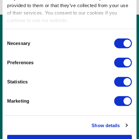
provided to them or that they’ve collected from your use
of their services. You consent to our cookies if you
continue to use our website.
Consent
Necessary
Selection
Preferences
Kontakt
088 - 99 11 500
Statistics
Mussenberg 5
6049 GZ Herten-Roermond
Marketing
Postbus 1013
6040 KA Roermond
Show details