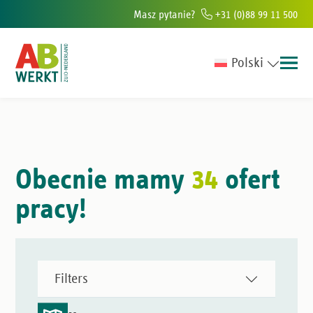
Masz pytanie?
+31 (0)88 99 11 500
Polski
w południowej Holandii
Ponad 6000 osób rocznie pomagamy znaleźć p
Obecnie mamy
34
ofert
pracy!
Filters