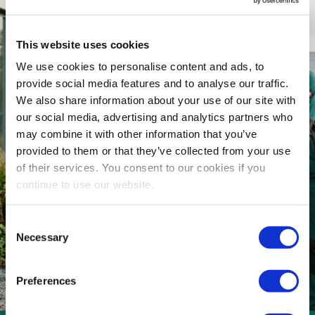
ofertach pracy
This website uses cookies
Daj nam znać, jakiej pracy
We use cookies to personalise content and ads, to
szukasz. Gdy pojawi się
odpowiednia oferta – od
provide social media features and to analyse our traffic.
razu damy Ci znać!
We also share information about your use of our site with
our social media, advertising and analytics partners who
may combine it with other information that you’ve
Zapisz się
provided to them or that they’ve collected from your use
of their services. You consent to our cookies if you
continue to use our website.
Consent
Necessary
Selection
Preferences