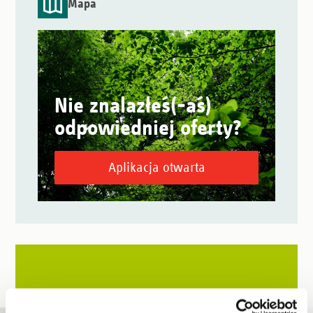
Mapa
Nie znalazłeś(-aś)
odpowiedniej oferty?
Aplikacja otwarta
Powiadomienia o