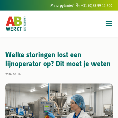
Masz pytanie?
+31 (0)88 99 11 500
 w południowej Holandii
Ponad 6000 osób rocznie pomagamy znaleźć 
Welke storingen lost een
lijnoperator op? Dit moet je weten
2026-06-16