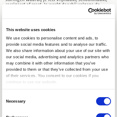
corrigeert of reset. Je werkt daarbij volgens de
afspraken op jouw werkplek.
Opstopping weghalen en de lijn weer rustig
This website uses cookies
opstarten.
We use cookies to personalise content and ads, to
Sensor schoonmaken of controleren of hij
provide social media features and to analyse our traffic.
We also share information about your use of our site with
goed “kijkt”.
our social media, advertising and analytics partners who
Eenvoudige reset uitvoeren na een duidelijke
may combine it with other information that you’ve
melding.
provided to them or that they’ve collected from your use
of their services. You consent to our cookies if you
Verpakkingsmateriaal vervangen en goed
continue to use our website.
invoeren.
Kleine afstelling doen binnen de afgesproken
Consent
Necessary
Selection
banden (geleider, aanslag, doorvoer).