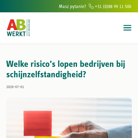
Masz pytanie?
+31 (0)88 99 11 500
ur w południowej Holandii
Ponad 6000 osób rocznie pomagamy znaleź
Welke risico’s lopen bedrijven bij
schijnzelfstandigheid?
2026-07-01