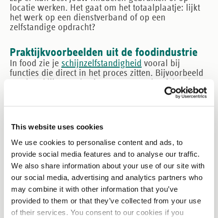
locatie werken. Het gaat om het totaalplaatje: lijkt
het werk op een dienstverband of op een
zelfstandige opdracht?
Praktijkvoorbeelden uit de foodindustrie
In food zie je
schijnzelfstandigheid
vooral bij
functies die direct in het proces zitten. Bijvoorbeeld
een inpaklijn, productie-operator, orderpicken in
gekoelde omgeving of kwaliteitscontroles die
precies volgens jouw procedures moeten. Daar is de
ruimte voor “eigen aanpak” vaak klein.
This website uses cookies
Ook bij tijdelijke pieken kan het misgaan. Als je
We use cookies to personalise content and ads, to
iemand “even” inzet, maar die persoon vervolgens
provide social media features and to analyse our traffic.
wekenlang dezelfde taken draait, meeplant in het
rooster en onderdeel wordt van het team, dan
We also share information about your use of our site with
schuift het snel richting een arbeidsrelatie.
our social media, advertising and analytics partners who
may combine it with other information that you’ve
Controle en handhaving
provided to them or that they’ve collected from your use
Bij een controle vraagt de Belastingdienst meestal
of their services. You consent to our cookies if you