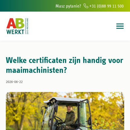
Masz pytanie?
+31 (0)88 99 11 500
ur w południowej Holandii
Ponad 6000 osób rocznie pomagamy znaleź
Welke certificaten zijn handig voor
maaimachinisten?
2026-06-22