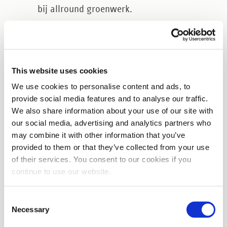
bij allround groenwerk.
T-rijbewijs
: relevant als je met
(landbouw)trekker en gekoppelde
werktuigen werkt, zeker op of rond de
This website uses cookies
openbare weg.
We use cookies to personalise content and ads, to
Heftruckcertificaat
: niet typisch “maaien”,
provide social media features and to analyse our traffic.
We also share information about your use of our site with
maar wel handig op werven, bij opslag of
our social media, advertising and analytics partners who
als je ook logistieke taken oppakt.
may combine it with other information that you’ve
Motorkettingzaag / bosmaaier (als je dit ook
provided to them or that they’ve collected from your use
of their services. You consent to our cookies if you
doet)
: maaiwerk loopt soms over in snoei- of
continue to use our website.
opschonen. Dan helpt een aparte training
om veilig te werken met handmachines.
Consent
Necessary
Selection
Basis plantenkennis en groenonderhoud
: