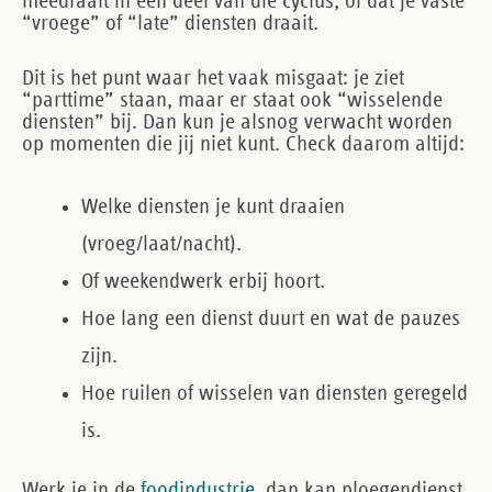
meedraait in een deel van die cyclus, of dat je vaste
“vroege” of “late” diensten draait.
Dit is het punt waar het vaak misgaat: je ziet
“parttime” staan, maar er staat ook “wisselende
diensten” bij. Dan kun je alsnog verwacht worden
op momenten die jij niet kunt. Check daarom altijd:
Welke diensten
je kunt draaien
(vroeg/laat/nacht).
Of weekendwerk
erbij hoort.
Hoe lang
een dienst duurt en wat de pauzes
zijn.
Hoe ruilen
of wisselen van diensten geregeld
is.
Werk je in de
foodindustrie
, dan kan ploegendienst