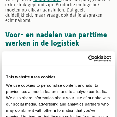
extra strak gepland zijn. Productie en logistiek
moeten op elkaar aansluiten. Dat geeft
duidelijkheid, maar vraagt ook dat je afspraken
echt nakomt.
Voor- en nadelen van parttime
werken in de logistiek
De voordelen op een rij
Parttime werken als logistiek medewerker heeft
praktische voordelen, zeker als je leven al vol
genoeg is. Je houdt ruimte voor gezin, studie, sport
of herstel. En je blijft wel in een ritme van werken.
This website uses cookies
We use cookies to personalise content and ads, to
Meer balans
: je verdeelt je energie beter over
provide social media features and to analyse our traffic.
We also share information about your use of our site with
de week.
our social media, advertising and analytics partners who
Flexibiliteit
: je kunt vaak kiezen voor
may combine it with other information that you’ve
provided to them or that they’ve collected from your use