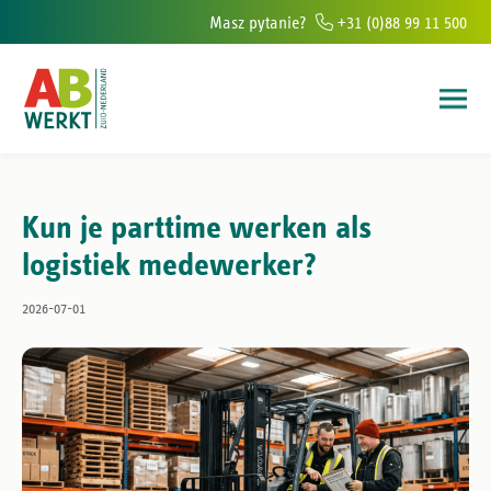
Masz pytanie?
+31 (0)88 99 11 500
ur w południowej Holandii
Ponad 6000 osób rocznie pomagamy znaleź
Kun je parttime werken als
logistiek medewerker?
2026-07-01