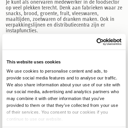
Je kunt als onervaren medewerker in de foodsector
op veel plekken terecht. Denk aan fabrieken waar ze
snacks, brood, groente, fruit, vleeswaren,
maaltijden, zoetwaren of dranken maken. Ook in
verpakkingslijnen en distributiecentra zijn er
instapfuncties.
De werkvloer is vaak strak georganiseerd. Je werkt
met vaste pauzemomenten, duidelijke afspraken en
meestal een team dat hetzelfde ritme draait. In veel
bedrijven werk je in ploegendienst, zoals ochtend-
This website uses cookies
en avonddienst.
We use cookies to personalise content and ads, to
provide social media features and to analyse our traffic.
Hoe vind je werk zonder
We also share information about your use of our site with
ervaring in de foodindustrie?
our social media, advertising and analytics partners who
may combine it with other information that you’ve
Je vindt werk zonder ervaring door te focussen op
provided to them or that they’ve collected from your use
functies waar je “on the job” leert en waar je
of their services. You consent to our cookies if you
motivatie zwaarder weegt dan je cv. Je vergroot je
continue to use our website.
kans als je laat zien dat je betrouwbaar bent, snel
leert en je aan regels houdt. Dat is waar veel