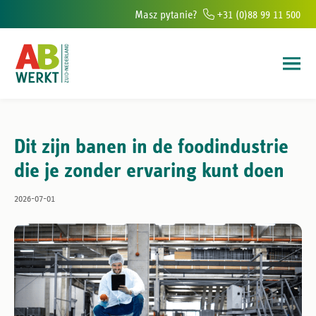
Masz pytanie?
+31 (0)88 99 11 500
ur w południowej Holandii
Ponad 6000 osób rocznie pomagamy znaleź
Dit zijn banen in de foodindustrie
die je zonder ervaring kunt doen
2026-07-01