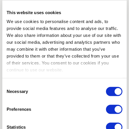
This website uses cookies
Techniczny Operator –
We use cookies to personalise content and ads, to
Przemysł Mięsny
provide social media features and to analyse our traffic.
(przetwórstwo mięsne)
We also share information about your use of our site with
our social media, advertising and analytics partners who
Eersel
may combine it with other information that you’ve
provided to them or that they’ve collected from your use
Fulltime
of their services. You consent to our cookies if you
€14,99 – €15,05
continue to use our website.
na godzinę
Consent
Necessary
Selection
Schoonmaakmedewerker
(centrum i zmiana)
Preferences
Horst
Statistics