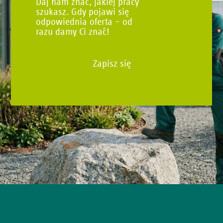
Daj nam znać, jakiej pracy
szukasz. Gdy pojawi się
odpowiednia oferta – od
razu damy Ci znać!
Zapisz się