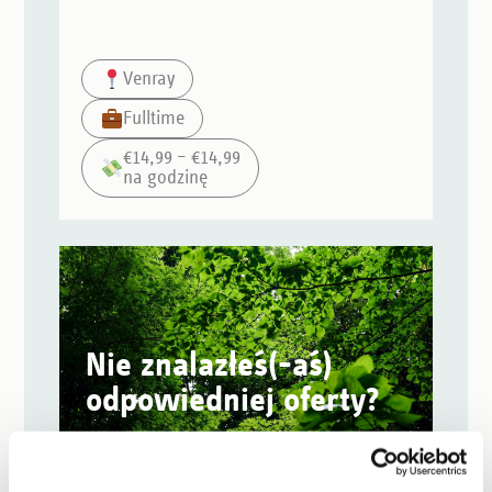
Venray
Fulltime
€14,99 – €14,99
na godzinę
Nie znalazłeś(-aś)
odpowiedniej oferty?
Aplikacja otwarta