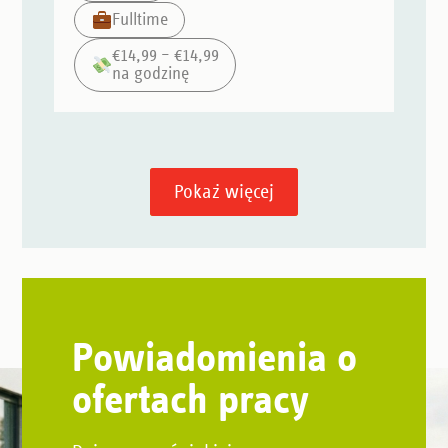
Fulltime
€14,99 – €14,99
na godzinę
Pokaż więcej
Powiadomienia o
ofertach pracy