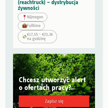
(reachtruck) – dystrybucja
żywności
Nijmegen
Fulltime
€17,55 – €23,36
na godzinę
Chcesz utworzyć alert
o ofertach pracy?
Zapisz się