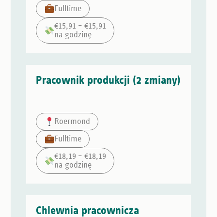
Fulltime
€15,91 – €15,91
na godzinę
Pracownik produkcji (2 zmiany)
Roermond
Fulltime
€18,19 – €18,19
na godzinę
Chlewnia pracownicza