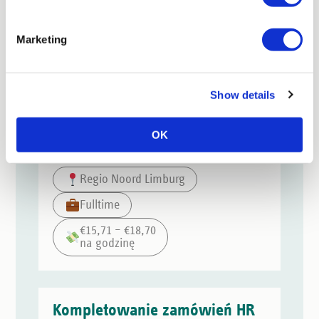
Fulltime
€14,99 – €14,99
Marketing
na godzinę
Show details
Pracownik Produkcji (Montaż)
OK
Regio Noord Limburg
Fulltime
€15,71 – €18,70
na godzinę
Kompletowanie zamówień HR