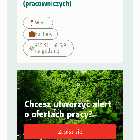
(pracowniczych)
Weert
Fulltime
€15,91 – €15,91
na godzinę
Chcesz utworzyć alert
o ofertach pracy?
Zapisz się