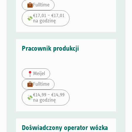
Fulltime
€17,01 – €17,01
na godzinę
Pracownik produkcji
Meijel
Fulltime
€14,99 – €14,99
na godzinę
Doświadczony operator wózka