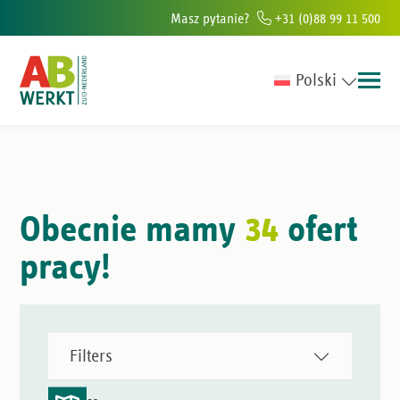
Masz pytanie?
+31 (0)88 99 11 500
Polski
 w południowej Holandii
Ponad 6000 osób rocznie pomagamy znaleźć 
Obecnie mamy
34
ofert
pracy!
Filters